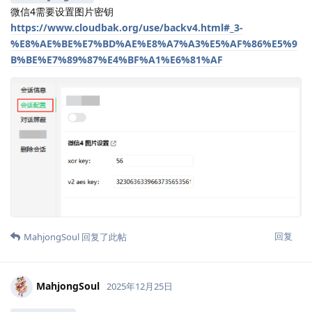
微信4需要设置图片密钥
https://www.cloudbak.org/use/backv4.html#_3-
%E8%AE%BE%E7%BD%AE%E8%A7%A3%E5%AF%86%E5%9
B%BE%E7%89%87%E4%BF%A1%E6%81%AF
回复
MahjongSoul
回复了此帖
MahjongSoul
2025年12月25日